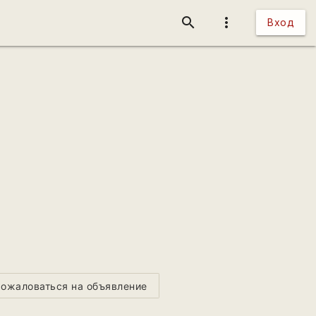
search
more_vert
Вход
ожаловаться на объявление