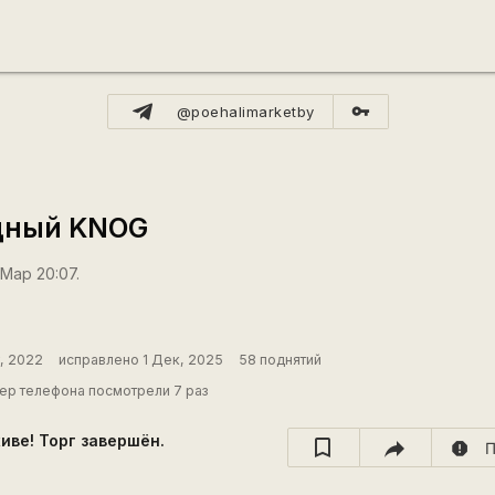
vpn_key
@poehalimarketby
дный KNOG
 Мар 20:07.
, 2022
исправлено 1 Дек, 2025
58 поднятий
ер телефона посмотрели 7 раз
хиве! Торг завершён.
report
П