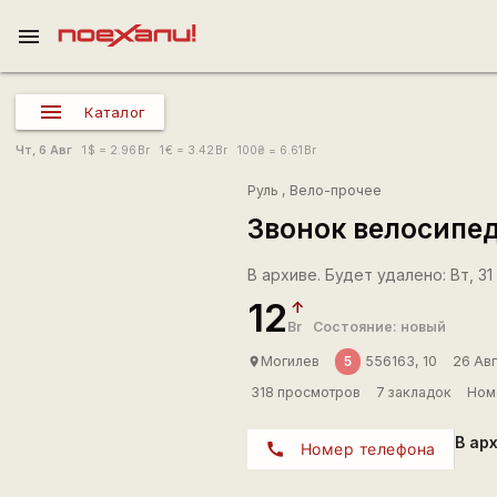
menu
Каталог
Чт, 6 Авг
1
$
= 2.96
Br
1
€
= 3.42
Br
100
₴
= 6.61
Br
Руль
,
Вело-прочее
Звонок велосипе
В архиве. Будет удалено: Вт, 31
12
Br
Состояние: новый
5
Могилев
556163, 10
26 Авг
place
318 просмотров
7 закладок
Ном
В ар
call
Номер телефона