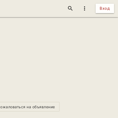
search
more_vert
Вход
ожаловаться на объявление