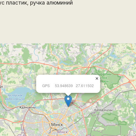
ус пластик, ручка алюминий
×
GPS
53.948639
27.611502