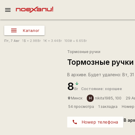
menu
Каталог
Пт, 7 Авг
1
$
= 2.98
Br
1
€
= 3.44
Br
100
₴
= 6.65
Br
Тормозные ручки
Тормозные ручки
В архиве. Будет удалено: Вт, 31
8
Br
Состояние: хорошее
Н
Минск
nikita1985, 100
29 А
place
54 просмотра
1 закладка
Номер 
В ар
call
Номер телефона