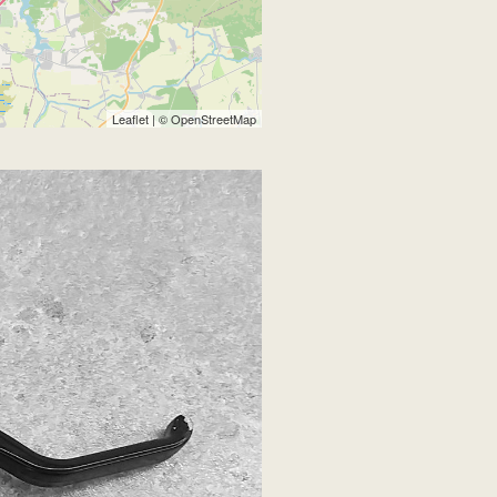
Leaflet
| ©
OpenStreetMap