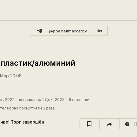
vpn_key
@poehalimarketby
 пластик/алюминий
 Мар 20:08.
вг, 2022
исправлено 1 Дек, 2025
6 поднятий
телефона посмотрели 3 раза
хиве! Торг завершён.
report
П