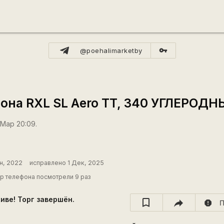
vpn_key
@poehalimarketby
лона RXL SL Aero TT, 340 УГЛЕРО
 Мар 20:09.
н, 2022
исправлено 1 Дек, 2025
р телефона посмотрели 9 раз
хиве! Торг завершён.
report
П