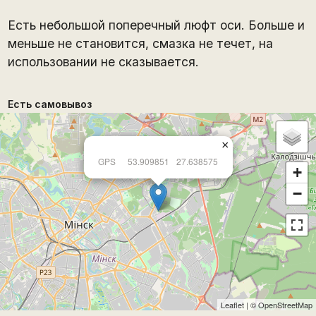
Есть небольшой поперечный люфт оси. Больше и
меньше не становится, смазка не течет, на
использовании не сказывается.
Есть самовывоз
×
GPS
53.909851
27.638575
+
−
Leaflet
| ©
OpenStreetMap