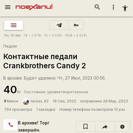
menu
search
more_vert
accessibility_new
vpn_key
Пн, 10 Авг
1
$
= 2.97
Br
1
€
= 3.43
Br
100
₴
= 6.65
Br
Педали
Контактные педали
Crankbrothers Candy 2
В архиве. Будет удалено: Чт, 27 Июл, 2023 00:56.
40
Br
Состояние: удовлетворительное
Минск
neslav, 62
19 Сен, 2022
исправлено 29 Мар, 2023
place
794 просмотра
1 закладка
Номер телефона посмотрели 10 раз
В архиве! Торг
call
report
завершён.