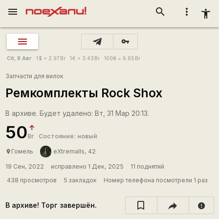
menu
search
more_vert
accessibility_new
vpn_key
Сб, 8 Авг
1
$
= 2.97
Br
1
€
= 3.43
Br
100
₴
= 6.65
Br
Запчасти для вилок
Ремкомплекты Rock Shox
В архиве. Будет удалено: Вт, 31 Мар 20:13.
50
Br
Состояние: новый
Гомель
eXtremalls, 42
place
19 Сен, 2022
исправлено 1 Дек, 2025
11 поднятий
438 просмотров
5 закладок
Номер телефона посмотрели 1 раз
В архиве! Торг завершён.
report