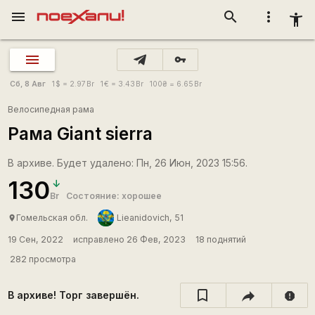
menu
search
more_vert
accessibility_new
vpn_key
Сб, 8 Авг
1
$
= 2.97
Br
1
€
= 3.43
Br
100
₴
= 6.65
Br
Велосипедная рама
Рама Giant sierra
В архиве. Будет удалено: Пн, 26 Июн, 2023 15:56.
130
Br
Состояние: хорошее
Гомельская обл.
Lieanidovich, 51
place
19 Сен, 2022
исправлено 26 Фев, 2023
18 поднятий
282 просмотра
В архиве! Торг завершён.
report