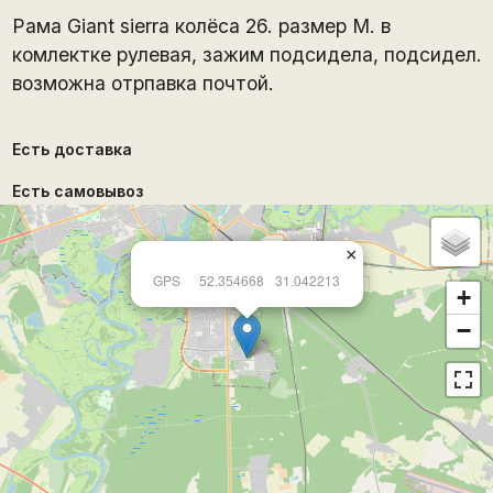
Рама Giant sierra колёса 26. размер M. в
комлектке рулевая, зажим подсидела, подсидел.
возможна отрпавка почтой.
Есть доставка
Есть самовывоз
×
GPS
52.354668
31.042213
+
−