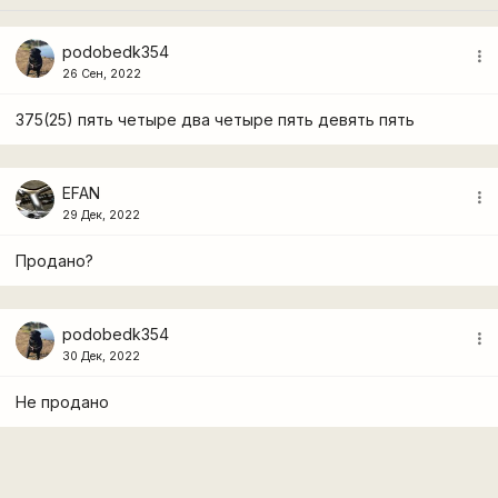
podobedk354
more_vert
26 Сен, 2022
375(25) пять четыре два четыре пять девять пять
EFAN
more_vert
29 Дек, 2022
Продано?
podobedk354
more_vert
30 Дек, 2022
Не продано