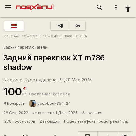
menu
search
more_vert
accessibility_new
vpn_key
Сб, 8 Авг
1
$
= 2.97
Br
1
€
= 3.43
Br
100
₴
= 6.65
Br
Задний переключатель
Задний переклюк XT m786
shadow
В архиве. Будет удалено: Вт, 31 Мар 20:15.
100
Br
Состояние: хорошее
Беларусь
podobedk354, 24
place
26 Сен, 2022
исправлено 1 Дек, 2025
3 поднятия
278 просмотров
2 закладки
Номер телефона посмотрели 1 раз