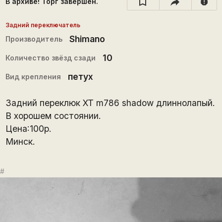
В архиве! Торг завершён.
report
Задний переключатель
Shimano
Производитель
10
Количество звёзд сзади
петух
Вид крепления
Задний переклюк XT m786 shadow длиннолапый.
В хорошем состоянии.
Цена:100р.
Минск.
#