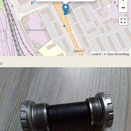
−
Leaflet
| ©
OpenStreetMap
#