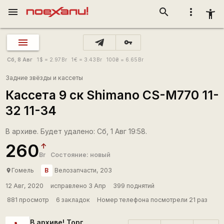
menu
search
more_vert
accessibility_new
vpn_key
Сб, 8 Авг
1
$
= 2.97
Br
1
€
= 3.43
Br
100
₴
= 6.65
Br
Задние звёзды и кассеты
Кассета 9 ск Shimano CS-M770 11-
32 11-34
В архиве. Будет удалено: Сб, 1 Авг 19:58.
260
Br
Состояние: новый
В
Гомель
Велозапчасти, 203
place
12 Авг, 2020
исправлено 3 Апр
399 поднятий
881 просмотр
6 закладок
Номер телефона посмотрели 21 раз
В архиве! Торг