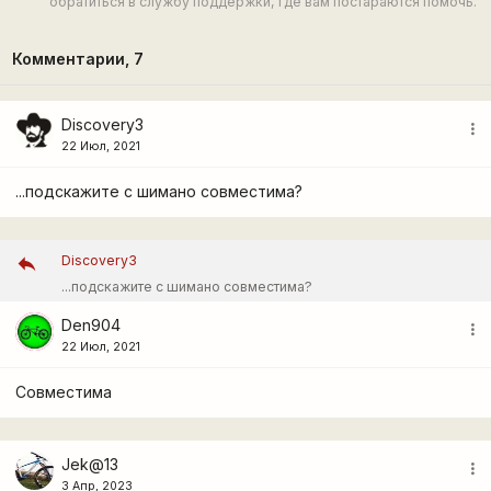
обратиться в службу поддержки, где вам постараются помочь.
Комментарии,
7
Discovery3
more_vert
22 Июл, 2021
...подскажите с шимано совместима?
Discovery3
...подскажите с шимано совместима?
Den904
more_vert
22 Июл, 2021
Совместима
Jek@13
more_vert
3 Апр, 2023