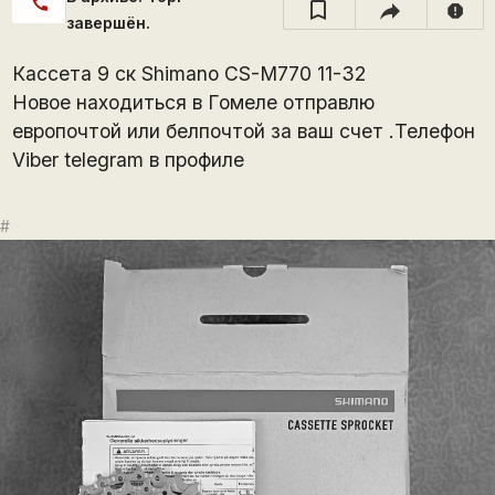
call
report
завершён.
Кассета 9 ск Shimano CS-M770 11-32
Новое находитьcя в Гомеле отправлю
европочтой или белпочтой за ваш счет .Телефон
Viber telegram в профиле
#