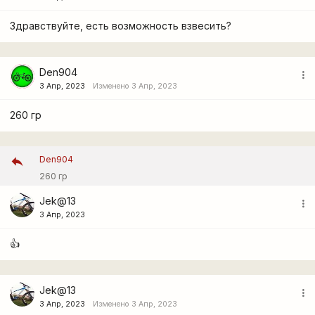
Здравствуйте, есть возможность взвесить?
Den904
more_vert
3 Апр, 2023
Изменено 3 Апр, 2023
260 гр
Den904
260 гр
Jek@13
more_vert
3 Апр, 2023
👍
Jek@13
more_vert
3 Апр, 2023
Изменено 3 Апр, 2023