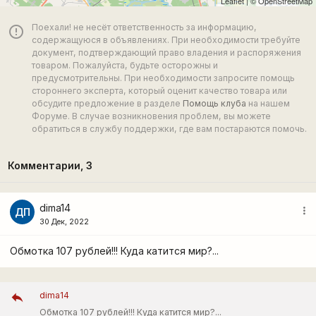
Leaflet
| ©
OpenStreetMap
Поехали! не несёт ответственность за информацию,
error_outline
содержащуюся в объявлениях. При необходимости требуйте
документ, подтверждающий право владения и распоряжения
товаром. Пожалуйста, будьте осторожны и
предусмотрительны. При необходимости запросите помощь
стороннего эксперта, который оценит качество товара или
обсудите предложение в разделе
Помощь клуба
на нашем
Форуме. В случае возникновения проблем, вы можете
обратиться в службу поддержки, где вам постараются помочь.
Комментарии,
3
dima14
more_vert
ДП
30 Дек, 2022
Обмотка 107 рублей!!! Куда катится мир?...
dima14
Обмотка 107 рублей!!! Куда катится мир?...