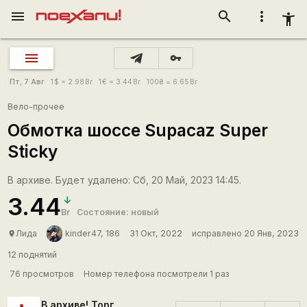
menu
search
more_vert
accessibility_new
vpn_key
Пт, 7 Авг
1
$
= 2.98
Br
1
€
= 3.44
Br
100
₴
= 6.65
Br
Вело-прочее
Обмотка шоссе Supacaz Super
Sticky
В архиве. Будет удалено: Сб, 20 Май, 2023 14:45.
3.44
Br
Состояние: новый
Лида
kinder47, 186
31 Окт, 2022
исправлено 20 Янв, 2023
place
12 поднятий
76 просмотров
Номер телефона посмотрели 1 раз
В архиве! Торг