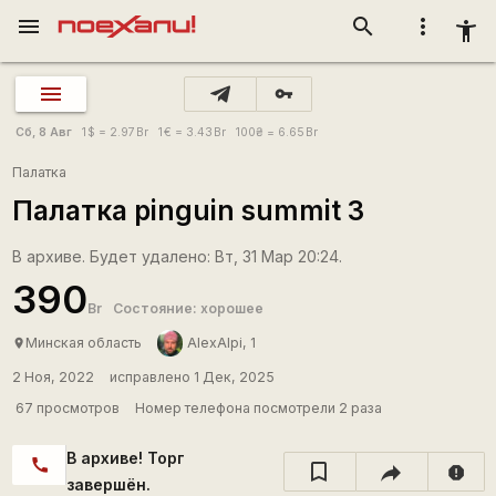
menu
search
more_vert
accessibility_new
vpn_key
Сб, 8 Авг
1
$
= 2.97
Br
1
€
= 3.43
Br
100
₴
= 6.65
Br
Палатка
Палатка pinguin summit 3
В архиве. Будет удалено: Вт, 31 Мар 20:24.
390
Br
Состояние: хорошее
Минская область
AlexAlpi, 1
place
2 Ноя, 2022
исправлено 1 Дек, 2025
67 просмотров
Номер телефона посмотрели 2 раза
В архиве! Торг
call
report
завершён.