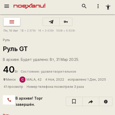
menu
search
more_vert
accessibility_new
vpn_key
Пн, 10 Авг
1
$
= 2.97
Br
1
€
= 3.43
Br
100
₴
= 6.65
Br
Руль
Руль GT
В архиве. Будет удалено: Вт, 31 Мар 20:25.
40
Br
Состояние: удовлетворительное
С
Минск
MALA, 42
4 Ноя, 2022
исправлено 1 Дек, 2025
place
41 просмотр
Номер телефона посмотрели 3 раза
В архиве! Торг
call
report
завершён.