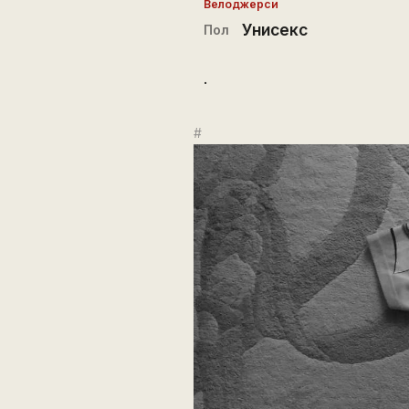
Велоджерси
Унисекс
Пол
.
#