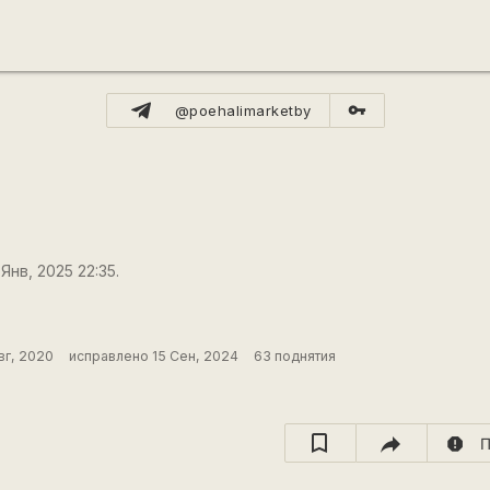
vpn_key
@poehalimarketby
Янв, 2025 22:35.
вг, 2020
исправлено 15 Сен, 2024
63 поднятия
report
П