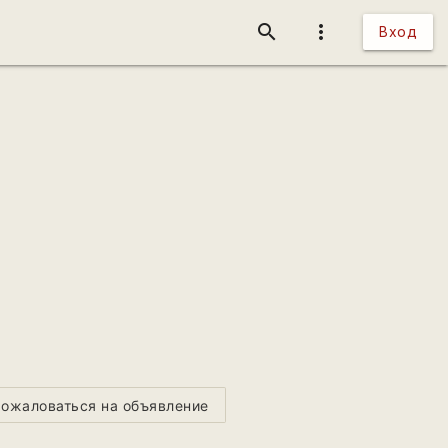
search
more_vert
Вход
ожаловаться на объявление