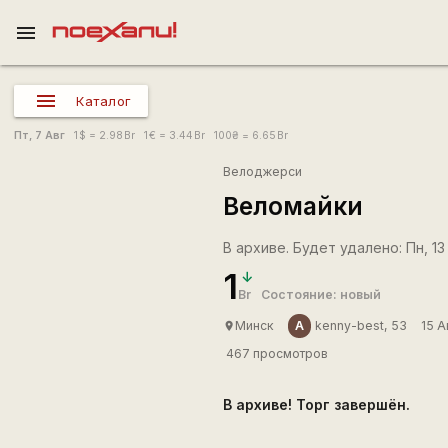
menu
Каталог
Пт, 7 Авг
1
$
= 2.98
Br
1
€
= 3.44
Br
100
₴
= 6.65
Br
Велоджерси
Веломайки
В архиве. Будет удалено: Пн, 13 
1
Br
Состояние: новый
A
Минск
kenny-best, 53
15 А
place
467 просмотров
В архиве! Торг завершён.