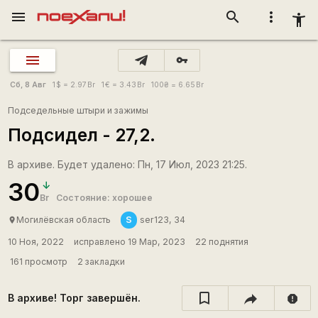
menu
search
more_vert
accessibility_new
vpn_key
Сб, 8 Авг
1
$
= 2.97
Br
1
€
= 3.43
Br
100
₴
= 6.65
Br
Подседельные штыри и зажимы
Подсидел - 27,2.
В архиве. Будет удалено: Пн, 17 Июл, 2023 21:25.
30
Br
Состояние: хорошее
S
Могилёвская область
ser123, 34
place
10 Ноя, 2022
исправлено 19 Мар, 2023
22 поднятия
161 просмотр
2 закладки
В архиве! Торг завершён.
report