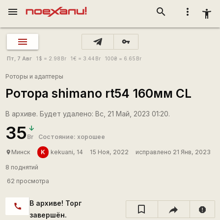
menu
search
more_vert
accessibility_new
vpn_key
Пт, 7 Авг
1
$
= 2.98
Br
1
€
= 3.44
Br
100
₴
= 6.65
Br
Роторы и адаптеры
Ротора shimano rt54 160мм CL
В архиве. Будет удалено: Вс, 21 Май, 2023 01:20.
35
Br
Состояние: хорошее
K
Минск
kekuani, 14
15 Ноя, 2022
исправлено 21 Янв, 2023
place
8 поднятий
62 просмотра
В архиве! Торг
call
report
завершён.