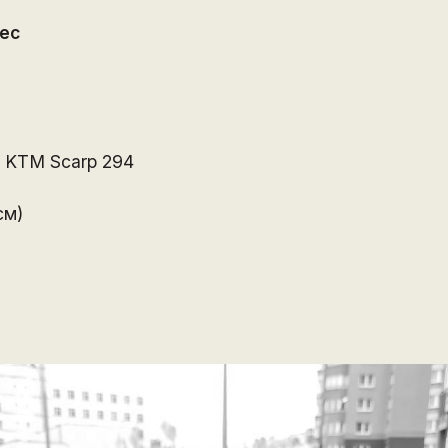
ес
 KTM Scarp 294
см)