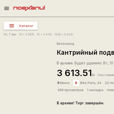
menu
Каталог
Пт, 7 Авг
1
$
= 2.98
Br
1
€
= 3.44
Br
100
₴
= 6.65
Br
Велосипед
Кантрийный подв
В архиве. Будет удалено: Вт, 31
3 613.51
Br
Состояни
B
Минск
Bike Parts, 24
22 Но
place
468 просмотров
1 закладка
Номе
В архиве! Торг завершён.