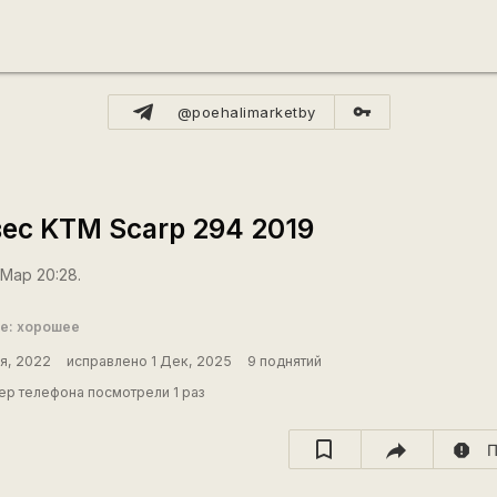
vpn_key
@poehalimarketby
ес KTM Scarp 294 2019
 Мар 20:28.
е: хорошее
я, 2022
исправлено 1 Дек, 2025
9 поднятий
р телефона посмотрели 1 раз
report
П