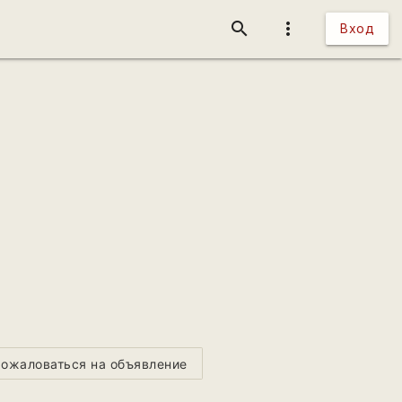
search
more_vert
Вход
ожаловаться на объявление