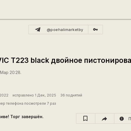
vpn_key
@poehalimarketby
IC T223 black двойное пистониров
 Мар 20:28.
 2022
исправлено 1 Дек, 2025
36 поднятий
ер телефона посмотрели 7 раз
хиве! Торг завершён.
report
П