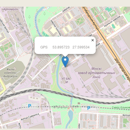
×
GPS
53.895723
27.599534