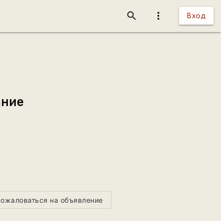
search
more_vert
Вход
ание
ожаловаться на объявление