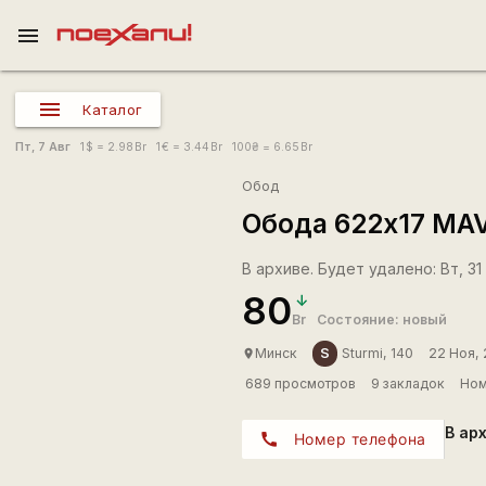
menu
Каталог
Пт, 7 Авг
1
$
= 2.98
Br
1
€
= 3.44
Br
100
₴
= 6.65
Br
Обод
Обода 622x17 MAV
В архиве. Будет удалено: Вт, 31
80
Br
Состояние: новый
S
Минск
Sturmi, 140
22 Ноя,
place
689 просмотров
9 закладок
Ном
В ар
call
Номер телефона