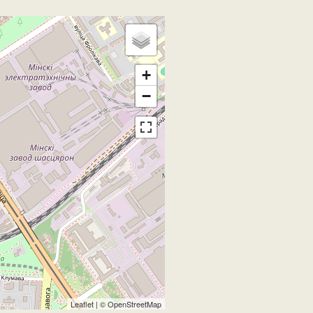
+
−
Leaflet
| ©
OpenStreetMap