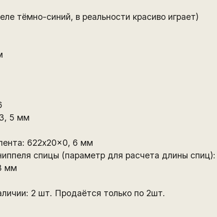
еле тёмно-синий, в реальности красиво играет)
м
6
3, 5 мм
ента: 622x20x0, 6 мм
ниппеля спицы (параметр для расчета длины спиц):
8 мм
аличии: 2 шт. Продаётся только по 2шт.