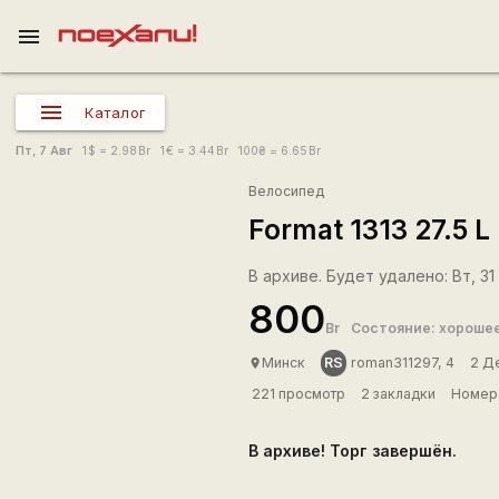
menu
Каталог
Пт, 7 Авг
1
$
= 2.98
Br
1
€
= 3.44
Br
100
₴
= 6.65
Br
Велосипед
Format 1313 27.5 L
В архиве. Будет удалено: Вт, 31
800
Br
Состояние: хороше
RS
Минск
roman311297, 4
2 Д
place
221 просмотр
2 закладки
Номер 
В архиве! Торг завершён.