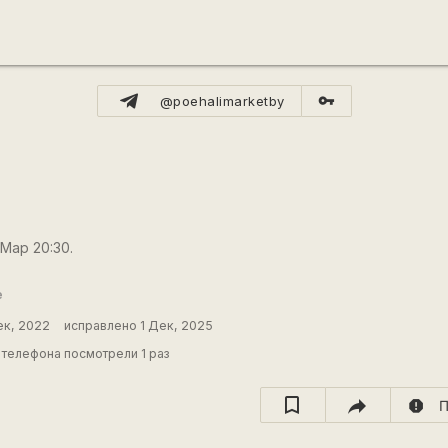
vpn_key
@poehalimarketby
 Мар 20:30.
е
ек, 2022
исправлено 1 Дек, 2025
телефона посмотрели 1 раз
report
П