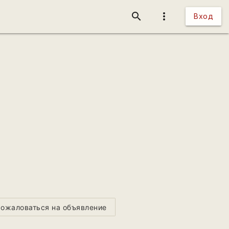
search
more_vert
Вход
ожаловаться на объявление