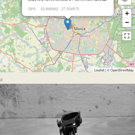
GPS
53.898962
27.504975
+
−
Leaflet
| ©
OpenStreetMap
#