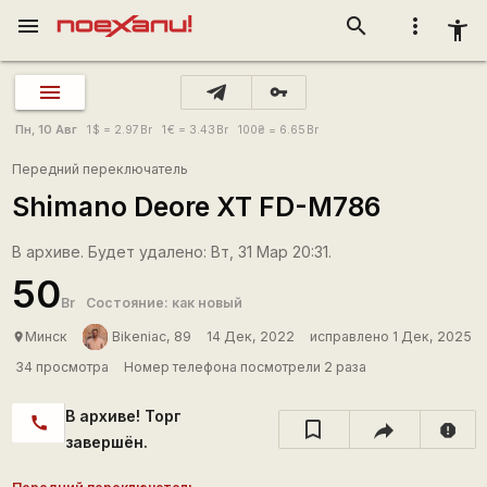
menu
search
more_vert
accessibility_new
vpn_key
Пн, 10 Авг
1
$
= 2.97
Br
1
€
= 3.43
Br
100
₴
= 6.65
Br
Передний переключатель
Shimano Deore XT FD-M786
В архиве. Будет удалено: Вт, 31 Мар 20:31.
50
Br
Состояние: как новый
Минск
Bikeniac, 89
14 Дек, 2022
исправлено 1 Дек, 2025
place
34 просмотра
Номер телефона посмотрели 2 раза
В архиве! Торг
call
report
завершён.