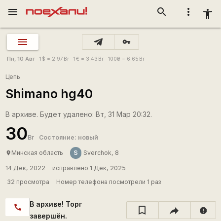
menu
search
more_vert
accessibility_new
vpn_key
Пн, 10 Авг
1
$
= 2.97
Br
1
€
= 3.43
Br
100
₴
= 6.65
Br
Цепь
Shimano hg40
В архиве. Будет удалено: Вт, 31 Мар 20:32.
30
Br
Состояние: новый
S
Минская область
Sverchok, 8
place
14 Дек, 2022
исправлено 1 Дек, 2025
32 просмотра
Номер телефона посмотрели 1 раз
В архиве! Торг
call
report
завершён.