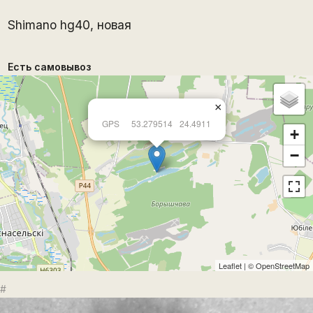
Shimano hg40, новая
Есть самовывоз
×
GPS
53.279514
24.4911
+
−
Leaflet
| ©
OpenStreetMap
#