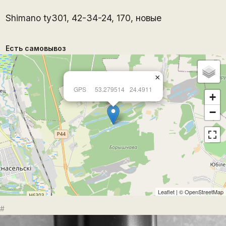
Shimano ty301, 42-34-24, 170, новые
Есть самовывоз
×
GPS
53.279514
24.4911
+
−
Leaflet
| ©
OpenStreetMap
#