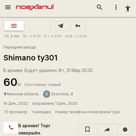
menu
search
more_vert
accessibility_new
vpn_key
Сб, 8 Авг
1
$
= 2.97
Br
1
€
= 3.43
Br
100
₴
= 6.65
Br
Передняя звезда
Shimano ty301
В архиве. Будет удалено: Вт, 31 Мар 20:32.
60
Br
Состояние: новый
S
Минская область
Sverchok, 8
place
14 Дек, 2022
исправлено 1 Дек, 2025
51 просмотр
1 закладка
Номер телефона посмотрели 1 раз
В архиве! Торг
call
report
завершён.