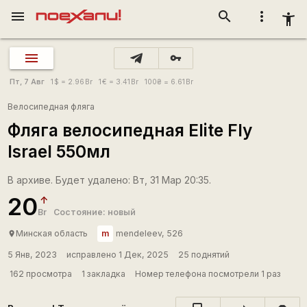
menu
search
more_vert
accessibility_new
vpn_key
Пт, 7 Авг
1
$
= 2.96
Br
1
€
= 3.41
Br
100
₴
= 6.61
Br
Велосипедная фляга
Фляга велосипедная Elite Fly
Israel 550мл
В архиве. Будет удалено: Вт, 31 Мар 20:35.
20
Br
Состояние: новый
m
Минская область
mendeleev, 526
place
5 Янв, 2023
исправлено 1 Дек, 2025
25 поднятий
162 просмотра
1 закладка
Номер телефона посмотрели 1 раз