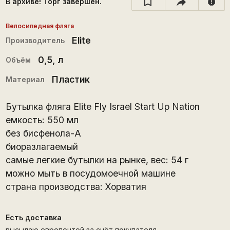
В архиве! Торг завершён.
report
Велосипедная фляга
Elite
Производитель
0,5
, л
Объём
Пластик
Материал
Бутылка фляга Elite Fly Israel Start Up Nation
емкость: 550 мл
без бисфенола-А
биоразлагаемый
самые легкие бутылки на рынке, вес: 54 г
можно мыть в посудомоечной машине
страна производства: Хорватия
Есть доставка
высылаю европочтой за счёт покупателя