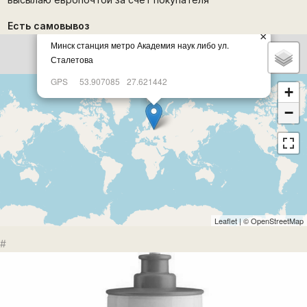
Есть самовывоз
×
Минск станция метро Академия наук либо ул.
Сталетова
GPS
53.907085
27.621442
+
−
Leaflet
| ©
OpenStreetMap
#