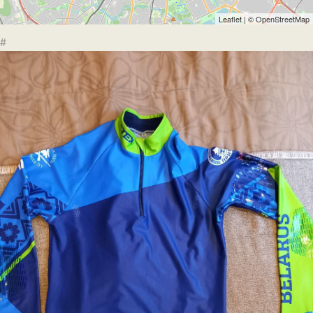
Leaflet
| ©
OpenStreetMap
#