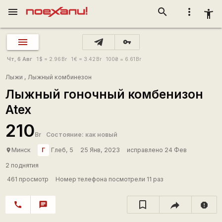
menu
search
more_vert
accessibility_new
vpn_key
Чт, 6 Авг
1
$
= 2.96
Br
1
€
= 3.42
Br
100
₴
= 6.61
Br
Лыжи
,
Лыжный комбинезон
Лыжный гоночный комбенизон
Atex
210
Br
Состояние: как новый
Г
Минск
Глеб, 5
25 Янв, 2023
исправлено 24 Фев
place
2 поднятия
461 просмотр
Номер телефона посмотрели 11 раз
call
chat
report