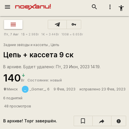
menu
search
more_vert
accessibility_new
vpn_key
Пт, 7 Авг
1
$
= 2.98
Br
1
€
= 3.44
Br
100
₴
= 6.65
Br
Задние звёзды и кассеты
,
Цепь
Цепь + кассета 9 ск
В архиве. Будет удалено: Пт, 23 Июн, 2023 14:19.
140
Br
Состояние: новый
_
Минск
_Gomer_, 6
9 Фев, 2023
исправлено 23 Фев, 2023
place
6 поднятий
48 просмотров
В архиве! Торг завершён.
report