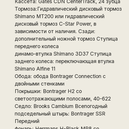
Кассета: Gates CDN CenterTrack, 24 зубца
Тормоза:Гидравлический дисковый тормоз
Shimano MT200 или гидравлический
дисковый тормоз C-Star Power, в
зависимости от наличия. Сзади:
дополнительный ножной тормоз Ступица
переднего колеса
динамо-втулка Shimano 3D37 Ступица
заднего колеса: переключающая втулка
Shimano Alfine 11
Обода: обода Bontrager Connection с
двойными стенками
Покрышки: Bontrager H2 со
светоотражающими полосами, 40-622
Седло: Brooks Cambium Всепогодный
подседельный штырь: Bontrager SSR
Передний
фонарь: Herrmans H-Black MR8 со