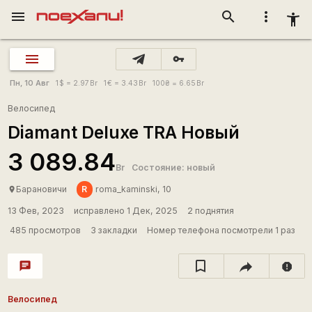
menu
search
more_vert
accessibility_new
vpn_key
Пн, 10 Авг
1
$
= 2.97
Br
1
€
= 3.43
Br
100
₴
= 6.65
Br
Велосипед
Diamant Deluxe TRA Новый
3 089.84
Br
Состояние: новый
R
Барановичи
roma_kaminski, 10
place
13 Фев, 2023
исправлено 1 Дек, 2025
2 поднятия
485 просмотров
3 закладки
Номер телефона посмотрели 1 раз
chat
report
Велосипед