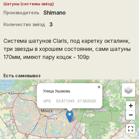
Шатуны (системы звёзд)
Shimano
Производитель
3
Количество звёзд
Система шатунов Claris, под каретку окталинк,
три звезды в хорошем состоянии, сами шатуны
170мм, имеют пару коцок - 109р
Есть самовывоз
×
Улица Ушакова
GPS
53.871245
27.662029
+
−