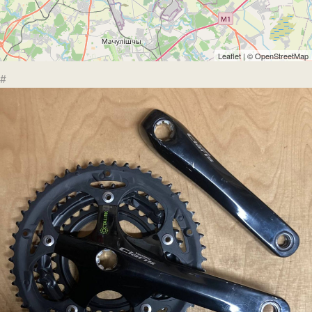
Leaflet
| ©
OpenStreetMap
#