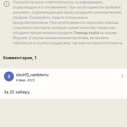
Поехали! не несёт ответственность за информацию,
error_outline
содержащуюся в объявлениях. При необходимости требуйте
документ, подтверждающий право владения и распоряжения
товаром. Пожалуйста, будьте осторожны и
предусмотрительны. При необходимости запросите помощь
стороннего эксперта, который оценит качество товара или
обсудите предложение в разделе
Помощь клуба
на нашем
Форуме. В случае возникновения проблем, вы можете
обратиться в службу поддержки, где вам постараются помочь.
Комментарии,
1
slesh13_ramblerru
more_vert
S
6 Май, 2023
За 20 заберу