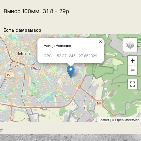
Вынос 100мм, 31.8 - 29р
Есть самовывоз
×
Улица Ушакова
GPS
53.871245
27.662029
+
−
Leaflet
| ©
OpenStreetMap
#