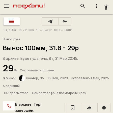
menu
search
more_vert
accessibility_new
vpn_key
Чт, 6 Авг
1
$
= 2.96
Br
1
€
= 3.42
Br
100
₴
= 6.61
Br
Вынос руля
Вынос 100мм, 31.8 - 29р
В архиве. Будет удалено: Вт, 31 Мар 20:45.
29
Br
Состояние: хорошее
Минск
Koo4ep, 35
16 Фев, 2023
исправлено 1 Дек, 2025
place
5 поднятий
107 просмотров
Номер телефона посмотрели 1 раз
В архиве! Торг
call
report
завершён.