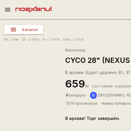
menu
Каталог
Пт, 7 Авг
1
$
= 2.98
Br
1
€
= 3.44
Br
100
₴
= 6.65
Br
Велосипед
CYCO 28" (NEXUS
В архиве. Будет удалено: Вт, 31
659
Br
Состояние: хороше
D
Беларусь
DROZDSAMBO, 16
place
1079 просмотров
Номер телефона
В архиве! Торг завершён.