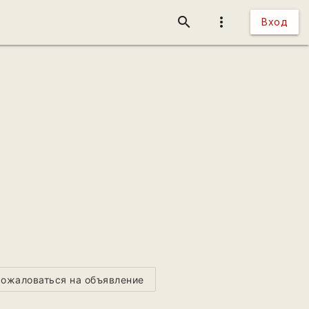
search
more_vert
Вход
ожаловаться на объявление