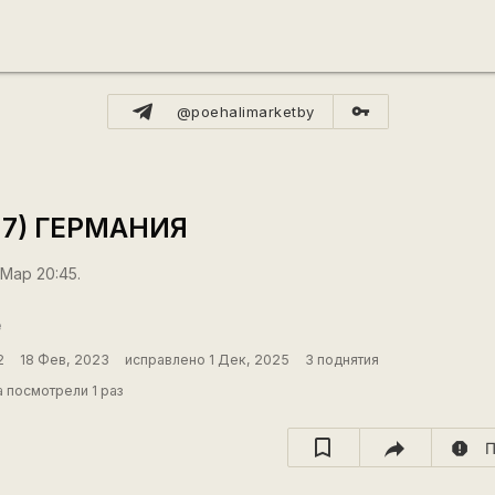
vpn_key
@poehalimarketby
 7) ГЕРМАНИЯ
 Мар 20:45.
е
2
18 Фев, 2023
исправлено 1 Дек, 2025
3 поднятия
 посмотрели 1 раз
report
П