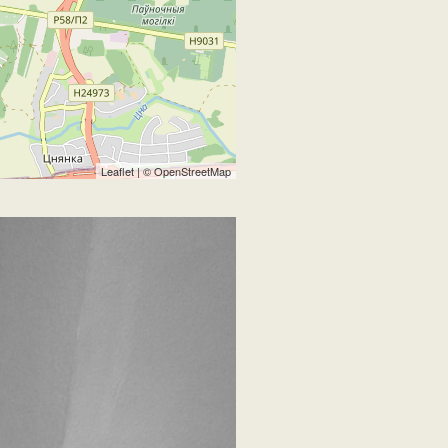
Leaflet
| ©
OpenStreetMap