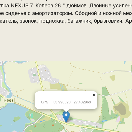
улка NEXUS 7. Колеса 28 " дюймов. Двойные усилен
ое сиденье с амортизатором. Ободной и ножной ме
тель, звонок, подножка, багажник, брызговики. А
×
GPS
53.990528
27.482963