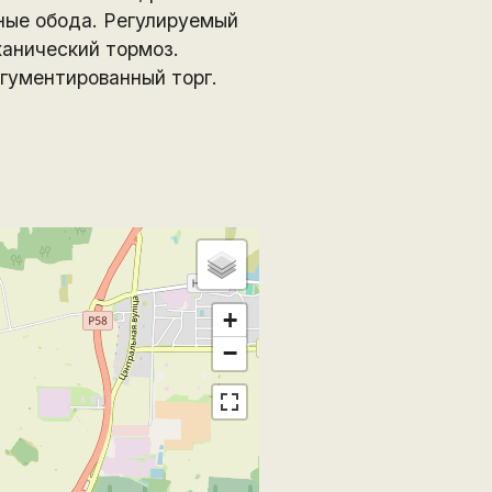
ные обода. Регулируемый
ханический тормоз.
ргументированный торг.
+
−