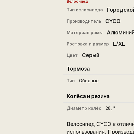
Велосипед
Городско
Тип велосипеда
CYCO
Производитель
Алюмини
Материал рамы
L/XL
Ростовка и размер
Серый
Цвет
Тормоза
Тип
Ободные
Колёса и резина
Диаметр колёс
28
, "
Велосипед CYCO в отличн
использования. Производ