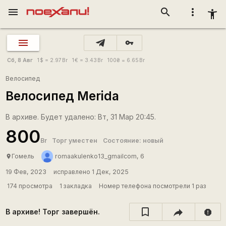
menu
search
more_vert
accessibility_new
vpn_key
Сб, 8 Авг
1
$
= 2.97
Br
1
€
= 3.43
Br
100
₴
= 6.65
Br
Велосипед
Велосипед Merida
В архиве. Будет удалено: Вт, 31 Мар 20:45.
800
Br
Торг уместен
Состояние: новый
Гомель
romaakulenko13_gmailcom, 6
place
19 Фев, 2023
исправлено 1 Дек, 2025
174 просмотра
1 закладка
Номер телефона посмотрели 1 раз
В архиве! Торг завершён.
report