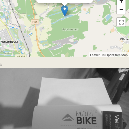
+
−
Leaflet
| ©
OpenStreetMap
#