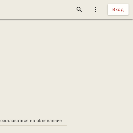
search
more_vert
Вход
ожаловаться на объявление