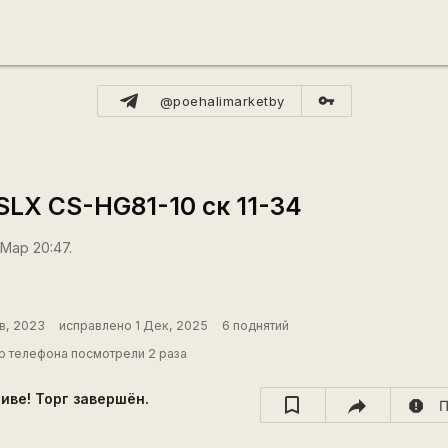
vpn_key
@poehalimarketby
SLX CS-HG81-10 ск 11-34
 Мар 20:47.
в, 2023
исправлено 1 Дек, 2025
6 поднятий
 телефона посмотрели 2 раза
хиве! Торг завершён.
report
П