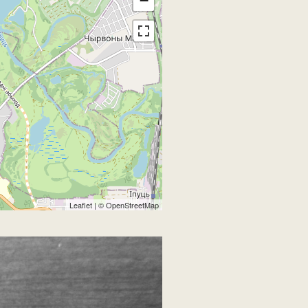
−
Leaflet
| ©
OpenStreetMap