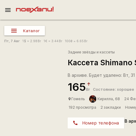
menu
Каталог
Пт, 7 Авг
1
$
= 2.98
Br
1
€
= 3.44
Br
100
₴
= 6.65
Br
Задние звёзды и кассеты
Кассета Shimano 
В архиве. Будет удалено: Вт, 31
165
Br
Состояние: хорошее
Гомель
Кирилла, 68
24 Фе
place
192 просмотра
2 закладки
Номер
В ар
call
Номер телефона