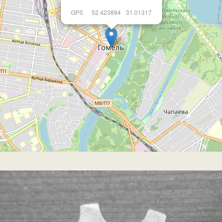
GPS
52.423894
31.01317