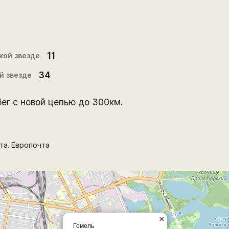
11
кой звезде
34
й звезде
ег с новой цепью до 300км.
а. Европочта
×
Гомель