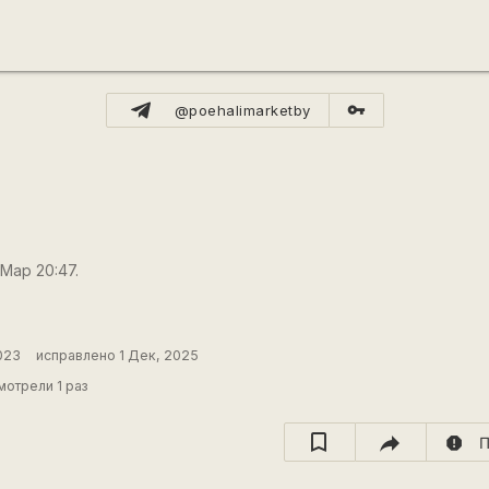
vpn_key
@poehalimarketby
 Мар 20:47.
023
исправлено 1 Дек, 2025
отрели 1 раз
report
П