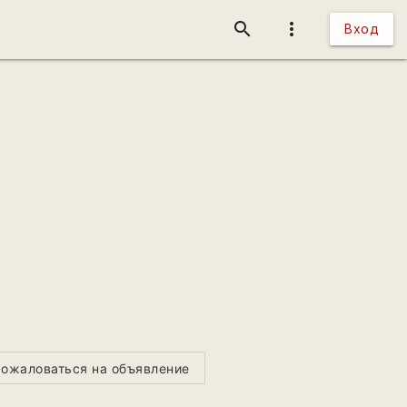
search
more_vert
Вход
ожаловаться на объявление