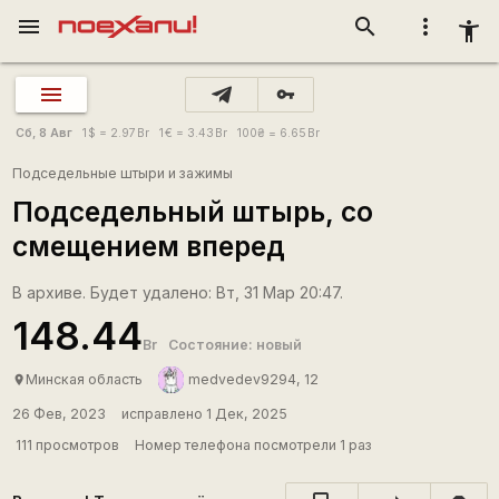
menu
search
more_vert
accessibility_new
vpn_key
Сб, 8 Авг
1
$
= 2.97
Br
1
€
= 3.43
Br
100
₴
= 6.65
Br
Подседельные штыри и зажимы
Подседельный штырь, со
смещением вперед
В архиве. Будет удалено: Вт, 31 Мар 20:47.
148.44
Br
Состояние: новый
Минская область
medvedev9294, 12
place
26 Фев, 2023
исправлено 1 Дек, 2025
111 просмотров
Номер телефона посмотрели 1 раз