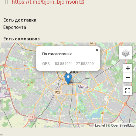
ТГ
https://t.me/bjorn_bjornson
Есть доставка
Европочта
Есть самовывоз
×
По согласованию
GPS
53.884921
27.552209
+
−
Leaflet
| ©
OpenStreetMap
#