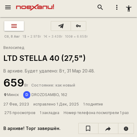
menu
search
more_vert
accessibility_new
vpn_key
Сб, 8 Авг
1
$
= 2.97
Br
1
€
= 3.43
Br
100
₴
= 6.65
Br
Велосипед
LTD STELLA 40 (27,5")
В архиве. Будет удалено: Вт, 31 Мар 20:48.
659
Br
Состояние: как новый
D
Минск
DROZDSAMBO, 162
place
27 Фев, 2023
исправлено 1 Дек, 2025
1 поднятие
275 просмотров
1 закладка
Номер телефона посмотрели 1 раз
В архиве! Торг завершён.
report