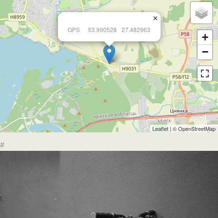
×
GPS
53.990528
27.482963
+
−
Leaflet
| ©
OpenStreetMap
#