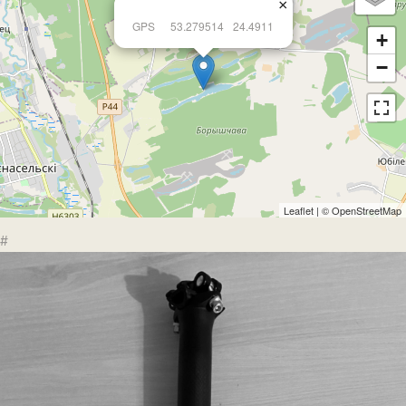
×
GPS
53.279514
24.4911
+
−
Leaflet
| ©
OpenStreetMap
#