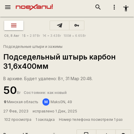
menu
search
more_vert
accessibility_new
vpn_key
Сб, 8 Авг
1
$
= 2.97
Br
1
€
= 3.43
Br
100
₴
= 6.65
Br
Подседельные штыри и зажимы
Подседельный штырь карбон
31,6х400мм
В архиве. Будет удалено: Вт, 31 Мар 20:48.
50
Br
Состояние: как новый
М
Минская область
Maks0N, 49
place
27 Фев, 2023
исправлено 1 Дек, 2025
102 просмотра
1 закладка
Номер телефона посмотрели 1 раз