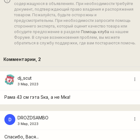
error_outline
содержащуюся в объявлениях. При необходимости требуйте
документ, подтверждающий право владения и распоряжения
товаром. Пожалуйста, будьте осторожны и
предусмотрительны. При необходимости запросите помощь
стороннего эксперта, который оценит качество товара или
обсудите предложение в разделе
Помощь клуба
на нашем
Форуме. В случае возникновения проблем, вы можете
обратиться в службу поддержки, где вам постараются помочь.
Комментарии,
2
dj_scut
more_vert
3 Мар, 2023
Рама 43 см гэта Sка, а не Mка!
DROZDSAMBO
more_vert
D
3 Мар, 2023
Спасибо, Вася...