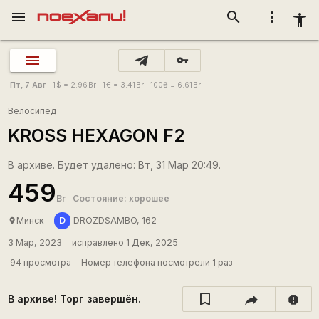
menu
search
more_vert
accessibility_new
vpn_key
Пт, 7 Авг
1
$
= 2.96
Br
1
€
= 3.41
Br
100
₴
= 6.61
Br
Велосипед
KROSS HEXAGON F2
В архиве. Будет удалено: Вт, 31 Мар 20:49.
459
Br
Состояние: хорошее
D
Минск
DROZDSAMBO, 162
place
3 Мар, 2023
исправлено 1 Дек, 2025
94 просмотра
Номер телефона посмотрели 1 раз
В архиве! Торг завершён.
report