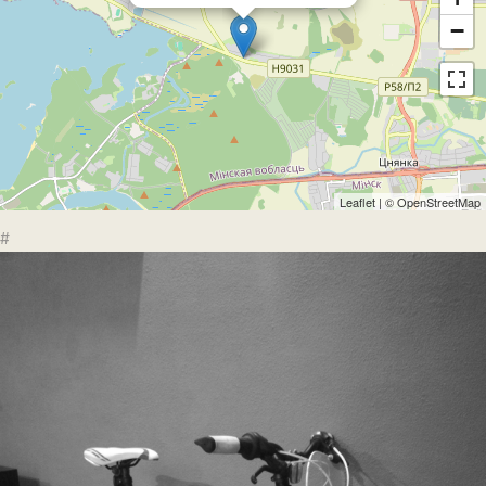
−
Leaflet
| ©
OpenStreetMap
#