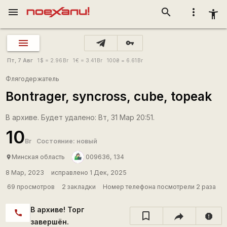
menu
search
more_vert
accessibility_new
vpn_key
Пт, 7 Авг
1
$
= 2.96
Br
1
€
= 3.41
Br
100
₴
= 6.61
Br
Флягодержатель
Bontrager, syncross, cube, topeak
В архиве. Будет удалено: Вт, 31 Мар 20:51.
10
Br
Состояние: новый
Минская область
009636, 134
place
8 Мар, 2023
исправлено 1 Дек, 2025
69 просмотров
2 закладки
Номер телефона посмотрели 2 раза
В архиве! Торг
call
report
завершён.