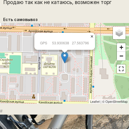
Продаю так как не катаюсь, возможен торг
Есть самовывоз
×
GPS
53.930638
27.563796
+
−
Leaflet
| ©
OpenStreetMap
#