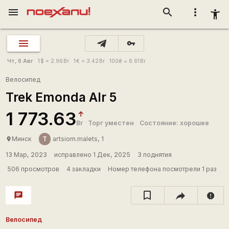
menu
search
more_vert
accessibility_new
vpn_key
Чт, 6 Авг
1
$
= 2.96
Br
1
€
= 3.42
Br
100
₴
= 6.61
Br
Велосипед
Trek Emonda Alr 5
1 773.63
Br
Торг уместен
Состояние: хорошее
T
Минск
artsiom.malets, 1
place
13 Мар, 2023
исправлено 1 Дек, 2025
3 поднятия
506 просмотров
4 закладки
Номер телефона посмотрели 1 раз
chat
report
Велосипед