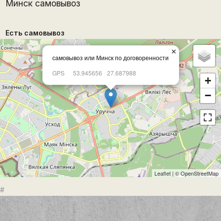
Минск самовывоз
Есть самовывоз
×
самовывоз или Минск по договоренности
GPS
53.945656
27.687988
+
−
Leaflet
| ©
OpenStreetMap
#