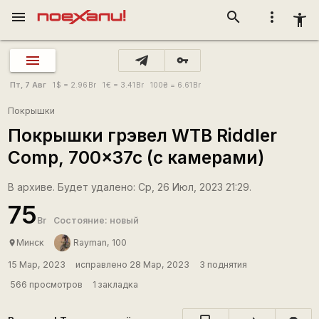
menu
search
more_vert
accessibility_new
vpn_key
Пт, 7 Авг
1
$
= 2.96
Br
1
€
= 3.41
Br
100
₴
= 6.61
Br
Покрышки
Покрышки грэвел WTB Riddler
Comp, 700x37c (с камерами)
В архиве. Будет удалено: Ср, 26 Июл, 2023 21:29.
75
Br
Состояние: новый
Минск
Rаyman, 100
place
15 Мар, 2023
исправлено 28 Мар, 2023
3 поднятия
566 просмотров
1 закладка