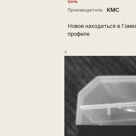
Цепь
KMC
Производитель
Новое находитьcя в Гомел
профиле
#