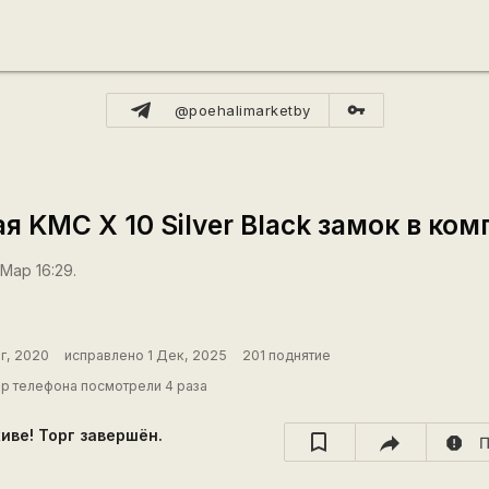
vpn_key
@poehalimarketby
я KMC X 10 Silver Black замок в ком
Мар 16:29.
г, 2020
исправлено 1 Дек, 2025
201 поднятие
р телефона посмотрели 4 раза
хиве! Торг завершён.
report
П