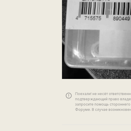
Поехали! не несёт ответствен
error_outline
подтверждающий право владен
запросите помощь стороннего 
Форуме. В случае возникновен