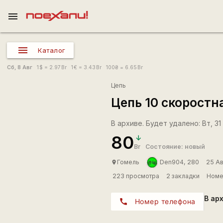
menu
Каталог
Сб, 8 Авг
1
$
= 2.97
Br
1
€
= 3.43
Br
100
₴
= 6.65
Br
Цепь
Цепь 10 скоростна
В архиве. Будет удалено: Вт, 31 
80
Br
Состояние: новый
Гомель
Den904, 280
25 Ав
place
223 просмотра
2 закладки
Номе
В ар
call
Номер телефона