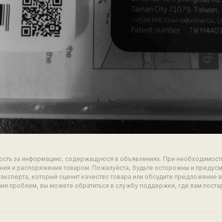
ность за информацию, содержащуюся в объявлениях. При необходимост
ия и распоряжения товаром. Пожалуйста, будьте осторожны и предус
эксперта, который оценит качество товара или обсудите предложение 
ия проблем, вы можете обратиться в службу поддержки, где вам поста