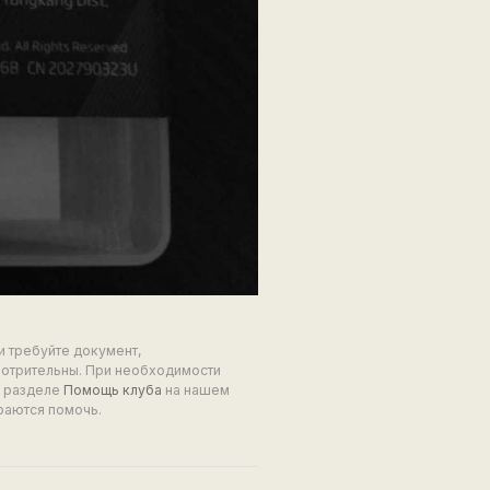
и требуйте документ,
мотрительны. При необходимости
в разделе
Помощь клуба
на нашем
раются помочь.