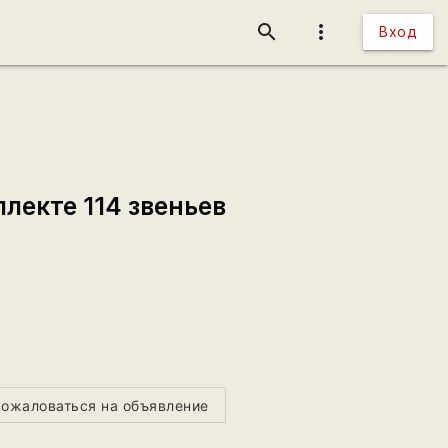
search
more_vert
Вход
плекте 114 звеньев
ожаловаться на объявление