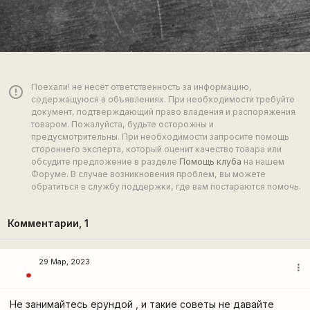
Поехали! не несёт ответственность за информацию,
error_outline
содержащуюся в объявлениях. При необходимости требуйте
документ, подтверждающий право владения и распоряжения
товаром. Пожалуйста, будьте осторожны и
предусмотрительны. При необходимости запросите помощь
стороннего эксперта, который оценит качество товара или
обсудите предложение в разделе
Помощь клуба
на нашем
Форуме. В случае возникновения проблем, вы можете
обратиться в службу поддержки, где вам постараются помочь.
Комментарии,
1
29 Мар, 2023
more_vert
😒
Не занимайтесь ерундой , и такие советы не давайте