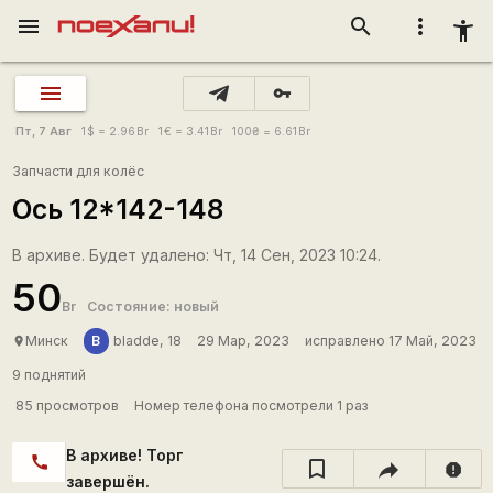
menu
search
more_vert
accessibility_new
vpn_key
Пт, 7 Авг
1
$
= 2.96
Br
1
€
= 3.41
Br
100
₴
= 6.61
Br
Запчасти для колёс
Ось 12*142-148
В архиве. Будет удалено: Чт, 14 Сен, 2023 10:24.
50
Br
Состояние: новый
В
Минск
bladde, 18
29 Мар, 2023
исправлено 17 Май, 2023
place
9 поднятий
85 просмотров
Номер телефона посмотрели 1 раз
В архиве! Торг
call
report
завершён.