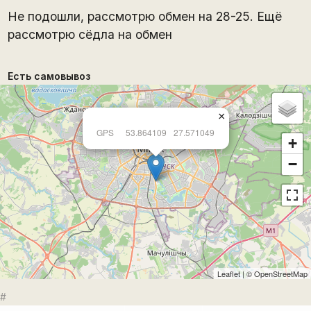
Не подошли, рассмотрю обмен на 28-25. Ещё
рассмотрю сёдла на обмен
Есть самовывоз
×
GPS
53.864109
27.571049
+
−
Leaflet
| ©
OpenStreetMap
#