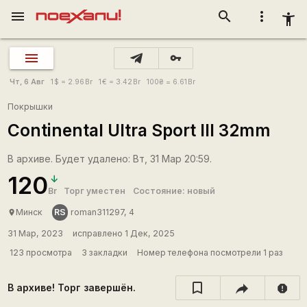
menu
search
more_vert
accessibility_new
vpn_key
Чт, 6 Авг
1
$
= 2.96
Br
1
€
= 3.42
Br
100
₴
= 6.61
Br
Покрышки
Continental Ultra Sport III 32mm
В архиве. Будет удалено: Вт, 31 Мар 20:59.
120
Br
Торг уместен
Состояние: новый
RS
Минск
roman311297, 4
place
31 Мар, 2023
исправлено 1 Дек, 2025
123 просмотра
3 закладки
Номер телефона посмотрели 1 раз
В архиве! Торг завершён.
report