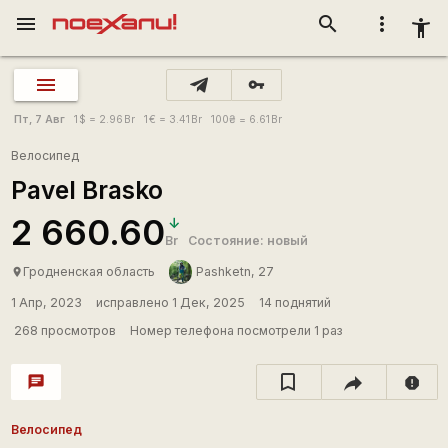
menu
search
more_vert
accessibility_new
vpn_key
Пт, 7 Авг
1
$
= 2.96
Br
1
€
= 3.41
Br
100
₴
= 6.61
Br
Велосипед
Pavel Brasko
2 660.60
Br
Состояние: новый
Гродненская область
Pashketn, 27
place
1 Апр, 2023
исправлено 1 Дек, 2025
14 поднятий
268 просмотров
Номер телефона посмотрели 1 раз
chat
report
Велосипед