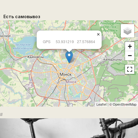
Есть самовывоз
×
GPS
53.931219
27.576864
+
−
Leaflet
| ©
OpenStreetMap
#