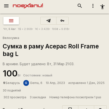
menu
search
more_vert
accessibility_new
vpn_key
Чт, 6 Авг
1
$
= 2.96
Br
1
€
= 3.42
Br
100
₴
= 6.61
Br
Велосумка
Сумка в раму Acepac Roll Frame
bag L
В архиве. Будет удалено: Вт, 31 Мар 21:03.
100
Br
Состояние: новый
G
Беларусь
Gema, 6
10 Апр, 2023
исправлено 1 Дек, 2025
place
30 поднятий
302 просмотра
3 закладки
Номер телефона посмотрели 1 раз