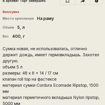
В архиве! Торг завершён.
report
Велосумка
На раму
Место крепления
5
, л
Объём
400
, г
Вес
Сумка новая, не использовалась, отлично
держит дождь, имеет гермовкладышь. Захотел
другую.
объем 5 л
размеры: 48 x 6 x 14 / 17 см
клапан roll top на фастексе
материал сумки Сordura Ecomade Ripstop, 1500
мм
материал герметичного вкладыша Nylon ripstop,
5000 мм