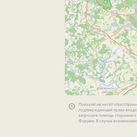
Поехали! не несёт ответствен
error_outline
подтверждающий право владен
запросите помощь стороннего 
Форуме. В случае возникновен