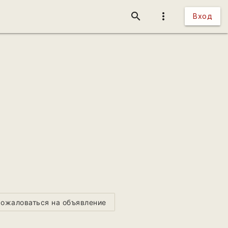
search
more_vert
Вход
ожаловаться на объявление