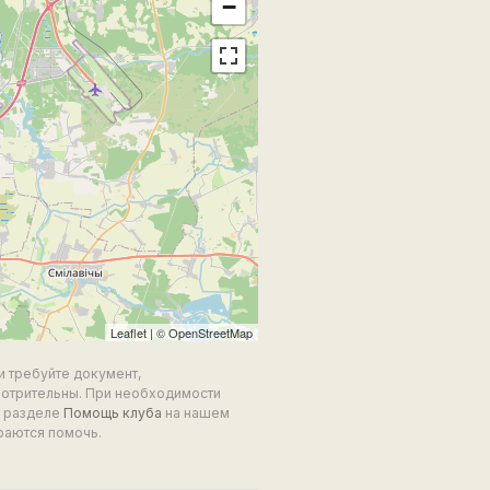
−
Leaflet
| ©
OpenStreetMap
и требуйте документ,
мотрительны. При необходимости
в разделе
Помощь клуба
на нашем
раются помочь.