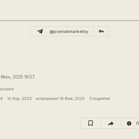
vpn_key
@poehalimarketby
Июн, 2025 19:57.
орошее
36
10 Апр, 2023
исправлено 18 Фев, 2025
3 поднятия
report
П