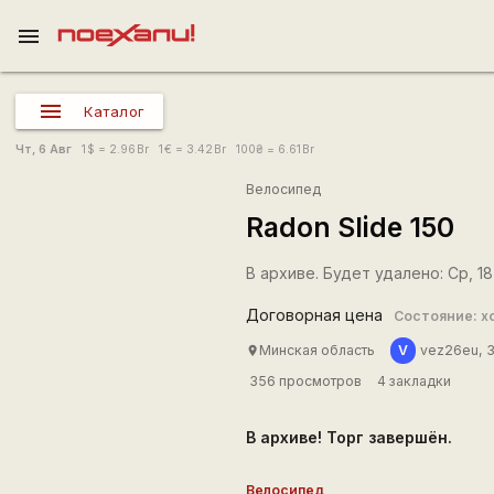
menu
Каталог
Чт, 6 Авг
1
$
= 2.96
Br
1
€
= 3.42
Br
100
₴
= 6.61
Br
Велосипед
Radon Slide 150
В архиве. Будет удалено: Ср, 18 
Договорная цена
Состояние: х
V
Минская область
vez26eu, 
place
356 просмотров
4 закладки
В архиве! Торг завершён.
Велосипед