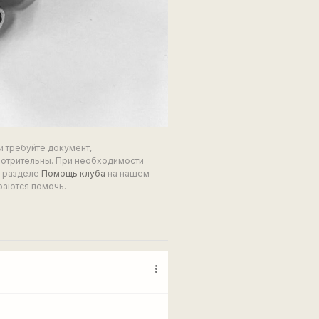
и требуйте документ,
мотрительны. При необходимости
в разделе
Помощь клуба
на нашем
раются помочь.
more_vert