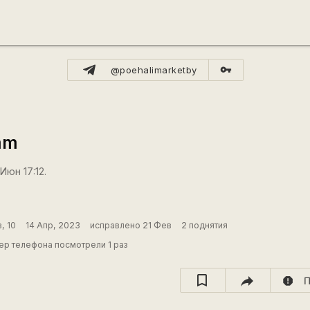
vpn_key
@poehalimarketby
mm
Июн 17:12.
, 10
14 Апр, 2023
исправлено 21 Фев
2 поднятия
р телефона посмотрели 1 раз
report
П