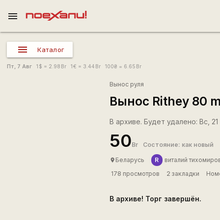
menu
Каталог
Пт, 7 Авг
1
$
= 2.98
Br
1
€
= 3.44
Br
100
₴
= 6.65
Br
Вынос руля
Вынос Rithey 80 
В архиве. Будет удалено: Вс, 21 
50
Br
Состояние: как новый
R
Беларусь
виталий тихомиров
place
178 просмотров
2 закладки
Номе
В архиве! Торг завершён.