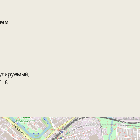
 мм
улируемый,
1, 8