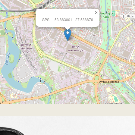
×
GPS
53.883001
27.588876