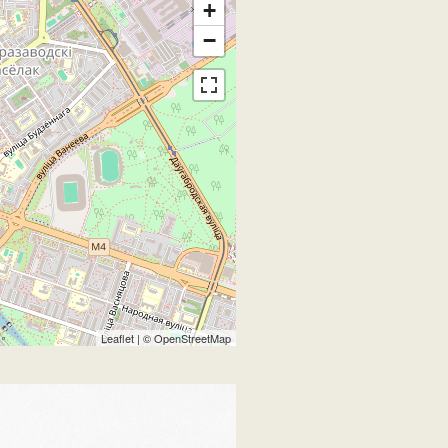
+
−
Leaflet
| ©
OpenStreetMap