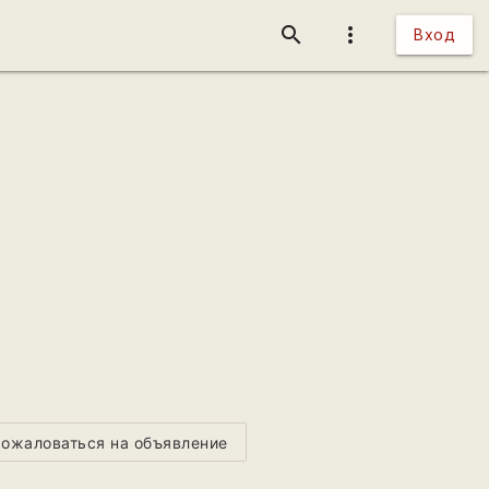
search
more_vert
Вход
ожаловаться на объявление