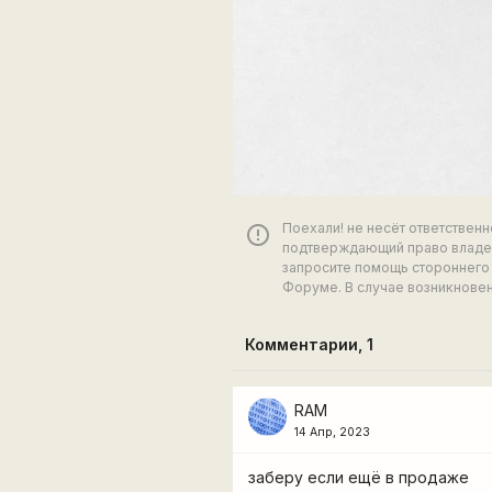
Поехали! не несёт ответствен
error_outline
подтверждающий право владен
запросите помощь стороннего 
Форуме. В случае возникновен
Комментарии,
1
RAM
14 Апр, 2023
заберу если ещё в продаже