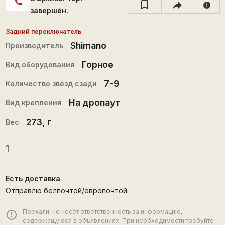
call
report
завершён.
Задний переключатель
Shimano
Производитель
Горное
Вид оборудования
7-9
Количество звёзд сзади
На дропаут
Вид крепления
273
, г
Вес
1
Есть доставка
Отправлю белпочтой/европочтой.
Поехали! не несёт ответственность за информацию,
error_outline
содержащуюся в объявлениях. При необходимости требуйте