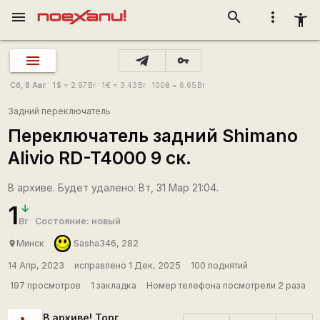
menu
search
more_vert
accessibility_new
vpn_key
Сб, 8 Авг
1
$
= 2.97
Br
1
€
= 3.43
Br
100
₴
= 6.65
Br
Задний переключатель
Переключатель задний Shimano
Alivio RD-T4000 9 ск.
В архиве. Будет удалено: Вт, 31 Мар 21:04.
1
Br
Состояние: новый
Минск
Sasha346, 282
place
14 Апр, 2023
исправлено 1 Дек, 2025
100 поднятий
197 просмотров
1 закладка
Номер телефона посмотрели 2 раза
В архиве! Торг