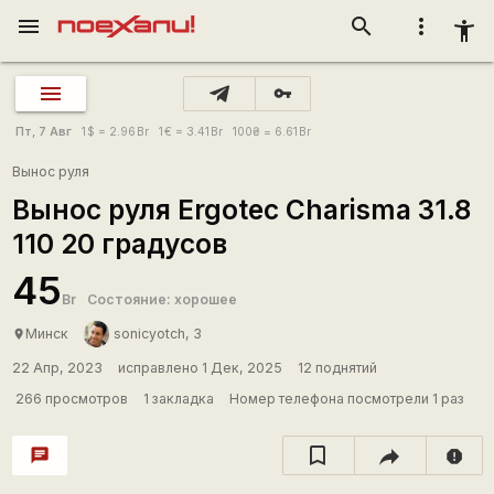
menu
search
more_vert
accessibility_new
vpn_key
Пт, 7 Авг
1
$
= 2.96
Br
1
€
= 3.41
Br
100
₴
= 6.61
Br
Вынос руля
Вынос руля Ergotec Charisma 31.8
110 20 градусов
45
Br
Состояние: хорошее
Минск
sonicyotch, 3
place
22 Апр, 2023
исправлено 1 Дек, 2025
12 поднятий
266 просмотров
1 закладка
Номер телефона посмотрели 1 раз
chat
report