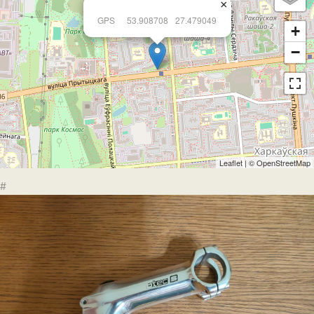
×
GPS
53.908708
27.479049
+
−
Leaflet
| ©
OpenStreetMap
#