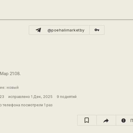
vpn_key
@poehalimarketby
Мар 21:08.
ие: новый
023
исправлено 1 Дек, 2025
9 поднятий
 телефона посмотрели 1 раз
report
П