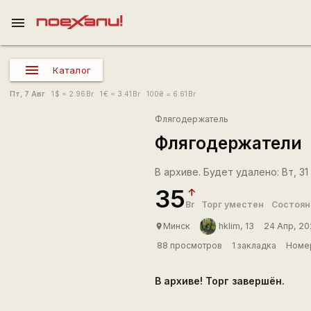
menu
Каталог
Пт, 7 Авг
1
$
= 2.96
Br
1
€
= 3.41
Br
100
₴
= 6.61
Br
Флягодержатель
Флягодержатели
В архиве. Будет удалено: Вт, 31 
35
Br
Торг уместен
Состоян
Минск
hklim, 13
24 Апр, 2
place
88 просмотров
1 закладка
Номер
В архиве! Торг завершён.