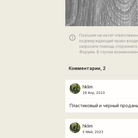
Поехали! не несёт ответствен
error_outline
подтверждающий право владен
запросите помощь стороннего 
Форуме. В случае возникновен
Комментарии,
2
hklim
28 Апр, 2023
Пластиковый и чёрный проданы
hklim
5 Май, 2023