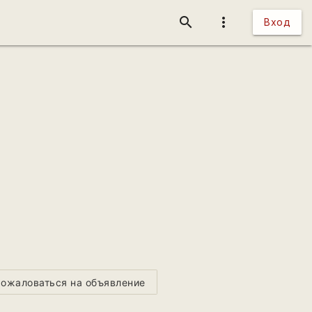
search
more_vert
Вход
ожаловаться на объявление