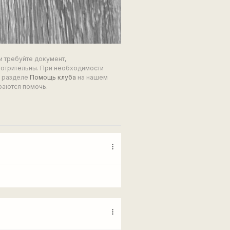
и требуйте документ,
мотрительны. При необходимости
в разделе
Помощь клуба
на нашем
раются помочь.
more_vert
more_vert