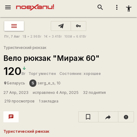
menu
search
more_vert
accessibility_new
vpn_key
Пт, 7 Авг
1
$
= 2.96
Br
1
€
= 3.41
Br
100
₴
= 6.61
Br
Туристический рюкзак
Вело рюкзак "Mираж 60"
120
Br
Торг уместен
Состояние: хорошее
S
Беларусь
serg_e_s, 10
place
27 Апр, 2023
исправлено 4 Апр, 2025
32 поднятия
219 просмотров
1 закладка
chat
report
Туристический рюкзак