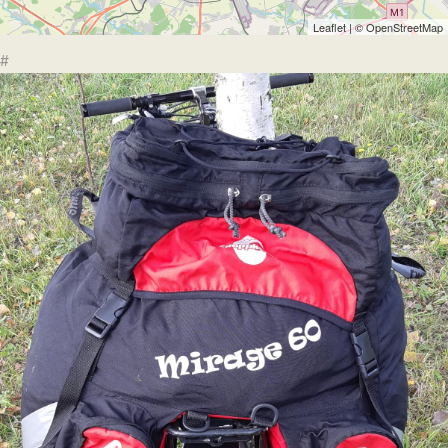
Leaflet
| ©
OpenStreetMap
#