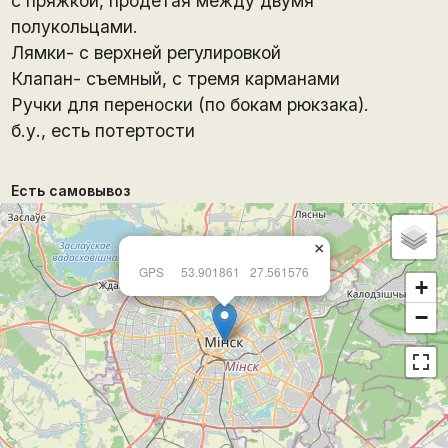
с пряжкой, продетая между двумя
полукольцами.
Лямки- с верхней регулировкой
Клапан- съемный, с тремя карманами
Ручки для переноски (по бокам рюкзака).
б.у., есть потертости
Есть самовывоз
×
GPS
53.901861
27.561576
+
−