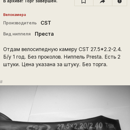
В архиве! Торг завершён.
report
Велокамера
CST
Производитель
Преста
Вид ниппеля
Отдам велосипедную камеру CST 27.5*2.2-2.4.
Б/у 1 год. Без проколов. Ниппель Presta. Есть 2
штуки. Цена указана за штуку. Без торга.
#