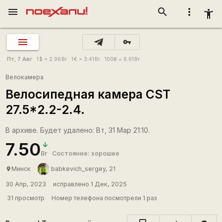
menu
search
more_vert
accessibility_new
vpn_key
Пт, 7 Авг
1
$
= 2.96
Br
1
€
= 3.41
Br
100
₴
= 6.61
Br
Велокамера
Велосипедная камера CST
27.5*2.2-2.4.
В архиве. Будет удалено: Вт, 31 Мар 21:10.
7.50
Br
Состояние: хорошее
Минск
babkevich_sergey, 21
place
30 Апр, 2023
исправлено 1 Дек, 2025
31 просмотр
Номер телефона посмотрели 1 раз